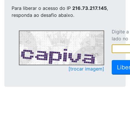
Para liberar o acesso
do IP
216.73.217.145
,
responda ao desafio abaixo.
Digite 
lado no
[trocar imagem]